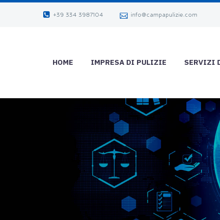
+39 334 3987104
info@campapulizie.com
HOME
IMPRESA DI PULIZIE
SERVIZI 