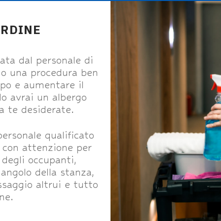
ORDINE
ata dal personale di
o una procedura ben
mpo e aumentare il
odo avrai un albergo
a te desiderate.
 personale qualificato
a con attenzione per
 degli occupanti,
 angolo della stanza,
saggio altrui e tutto
ne.