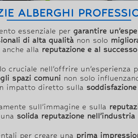
ZIE ALBERGHI PROFESSI
mento essenziale per
garantire un’espe
ionali di alta qualità
non solo
miglior
 anche alla
reputazione e al successo 
o cruciale nell’offrire un’esperienza po
egli spazi comuni
non solo influenzano
 impatto diretto sulla
soddisfazione 
ttamente sull’immagine e sulla
reputaz
e una
solida reputazione nell’industria
ntali per creare una
prima impression