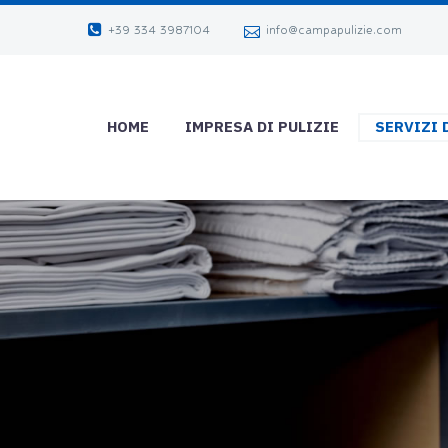
+39 334 3987104
info@campapulizie.com
HOME
IMPRESA DI PULIZIE
SERVIZI 